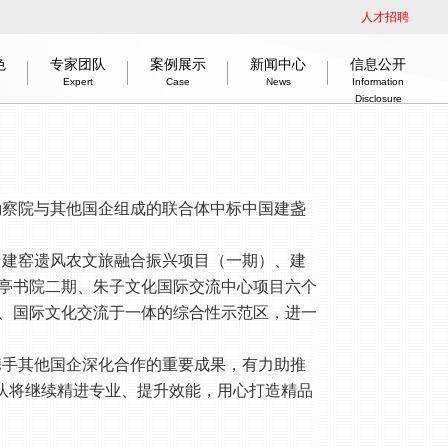
人才招聘
色
专家团队
案例展示
新闻中心
信息公开
Expert
Case
News
Information
Disclosure
介
公开依据
建筑
绿色低碳节能技术
组织架构
教育建筑
司法建筑
市场分布
信息公开指引
企业新闻
交通建筑
企业荣誉
党群工作
工程物探
企业历程
室内设计
奋楫启新程 赢战开门红
信息公开目录
企业资质
智慧城市
勘察作品
disclosure basis
tion
, Low-Carbon, Energy-Saving Technology
rts
Organization
Education
information disclosure guidance
Judicatory
Marketing
News
Honours
Traffic
Party work
Geophysical prospecting
information disclosure content
Interiordesign
History
Good start
Qualifications
Smart city
Survey