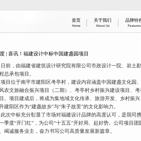
首页
关于我们
品牌特
Home
About Us
Features
办公建筑
医疗建筑
智能建造技术
商业建筑
居住建筑
建筑工业化
酒店建筑
企业简
信息
体育
Office
Medical
Smart Construction Technology
Commercial
Residential
Industrialization
Hotel
information 
Introduc
Green
Spo
度 | 喜讯！福建设计中标中国建盏园项目