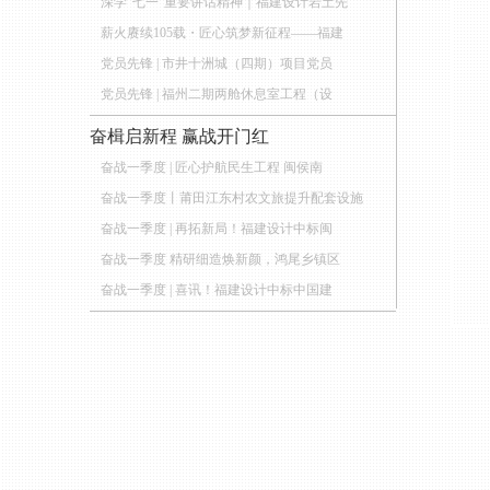
深学“七一”重要讲话精神｜福建设计岩土先
薪火赓续105载・匠心筑梦新征程——福建
党员先锋 | 市井十洲城（四期）项目党员
党员先锋 | 福州二期两舱休息室工程（设
奋楫启新程 赢战开门红
奋战一季度 | 匠心护航民生工程 闽侯南
奋战一季度丨莆田江东村农文旅提升配套设施
奋战一季度 | 再拓新局！福建设计中标闽
奋战一季度 精研细造焕新颜，鸿尾乡镇区
奋战一季度 | 喜讯！福建设计中标中国建