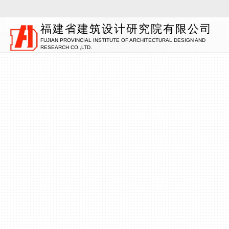
福建省建筑设计研究院有限公司
FUJIAN PROVINCIAL INSTITUTE OF ARCHITECTURAL DESIGN AND
RESEARCH CO.,LTD.
办公建筑
企业简介
信息公开依据
智能建造技术
医疗建筑
组织架构
企业新闻
商业建筑
市场分布
建筑工业化
信息公开指引
党群工作
居住建筑
企业荣誉
奋楫启新程 赢战开门红
酒店建筑
企业历程
Introduction
Smart Construction Technology
information disclosure basis
Office
Medical
Organization
News
Commercial
information disclosure guidance
Marketing
Industrialization
Party work
Residential
Honours
Good start
Hotel
History
体育建筑
企业资质
信息公开目录
绿色低碳节能技术
教育建筑
司法建筑
交通建筑
工程物探
室内设计
Qualifications
Green, Low-Carbon, Energy-Saving Technology
information disclosure content
Sports
Education
Judicatory
Traffic
Geophysical prospecting
Interiordesign
智慧城市
勘察作品
Smart city
Survey