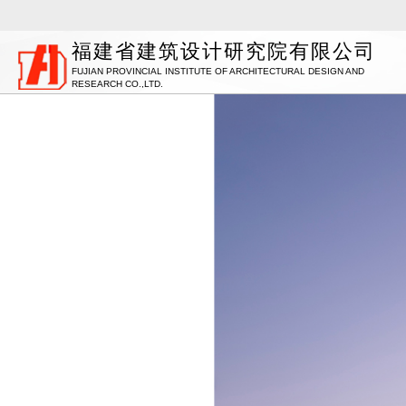
福建省建筑设计研究院有限公司
FUJIAN PROVINCIAL INSTITUTE OF ARCHITECTURAL DESIGN AND
RESEARCH CO.,LTD.