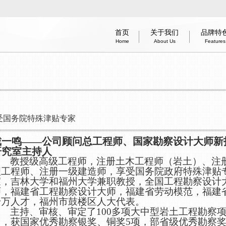
首页
关于我们
品牌特
Home
About Us
Features
办公建筑
医疗建筑
智能建造技术
商业建筑
居住建筑
建筑工业化
酒店建筑
企业简
信息
体育
Office
Medical
Smart Construction Technology
Commercial
Residential
Industrialization
Hotel
information 
Introduc
Green
Spo
受国务院特殊津贴专家