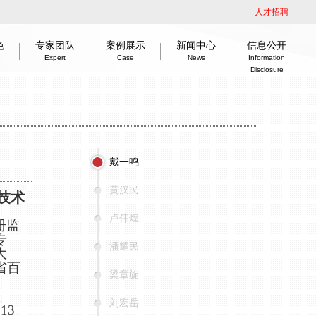
人才招聘
色
专家团队
案例展示
新闻中心
信息公开
Expert
Case
News
Information
Disclosure
介
公开依据
建筑
绿色低碳节能技术
组织架构
教育建筑
司法建筑
市场分布
信息公开指引
企业新闻
交通建筑
企业荣誉
党群工作
工程物探
企业历程
室内设计
奋楫启新程 赢战开门红
信息公开目录
企业资质
智慧城市
勘察作品
disclosure basis
tion
, Low-Carbon, Energy-Saving Technology
rts
Organization
Education
information disclosure guidance
Judicatory
Marketing
News
Honours
Traffic
Party work
Geophysical prospecting
information disclosure content
Interiordesign
History
Good start
Qualifications
Smart city
Survey
戴一鸣
黄汉民
卢伟煌
潘耀民
梁章旋
刘宏岳