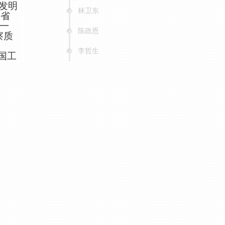
林卫东
陈政恩
李哲生