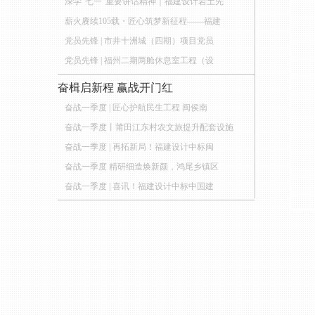
深学“七一”重要讲话精神｜福建设计岩土先
薪火赓续105载・匠心筑梦新征程——福建
党员先锋 | 市井十洲城（四期）项目党员
党员先锋 | 福州二期两舱休息室工程（设
奋楫启新程 赢战开门红
奋战一季度 | 匠心护航民生工程 闽侯南
奋战一季度丨莆田江东村农文旅提升配套设施
奋战一季度 | 再拓新局！福建设计中标闽
奋战一季度 精研细造焕新颜，鸿尾乡镇区
奋战一季度 | 喜讯！福建设计中标中国建