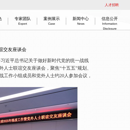
人才招聘
色
专家团队
案例展示
新闻中心
信息公开
Expert
Case
News
Information
Disclosure
介
公开依据
建筑
绿色低碳节能技术
组织架构
教育建筑
司法建筑
市场分布
信息公开指引
企业新闻
交通建筑
企业荣誉
党群工作
工程物探
企业历程
室内设计
奋楫启新程 赢战开门红
信息公开目录
企业资质
智慧城市
勘察作品
disclosure basis
tion
, Low-Carbon, Energy-Saving Technology
rts
Organization
Education
information disclosure guidance
Judicatory
Marketing
News
Honours
Traffic
Party work
Geophysical prospecting
information disclosure content
Interiordesign
History
Good start
Qualifications
Smart city
Survey
联谊交友座谈会