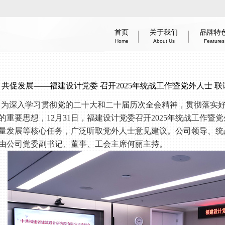
首页
关于我们
品牌特
Home
About Us
Features
办公建筑
医疗建筑
智能建造技术
商业建筑
居住建筑
建筑工业化
酒店建筑
企业简
信息
体育
Office
Medical
Smart Construction Technology
Commercial
Residential
Industrialization
Hotel
information 
Introduc
Green
Spo
 共促发展——福建设计党委 召开2025年统战工作暨党外人士 