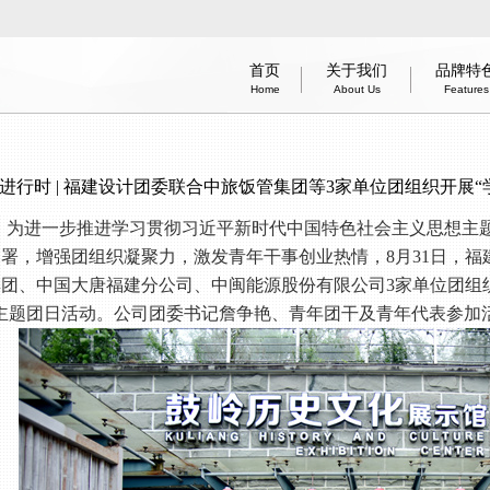
首页
关于我们
品牌特
Home
About Us
Features
办公建筑
医疗建筑
智能建造技术
商业建筑
居住建筑
建筑工业化
酒店建筑
企业简
信息
体育
Office
Medical
Smart Construction Technology
Commercial
Residential
Industrialization
Hotel
information 
Introduc
Green
Spo
进行时 | 福建设计团委联合中旅饭管集团等3家单位团组织开展“