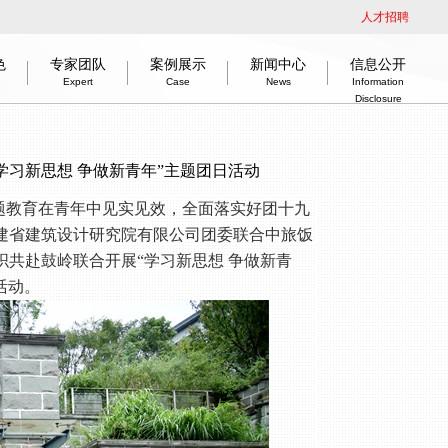
人才招聘
色
专家团队
案例展示
新闻中心
信息公开
Expert
Case
News
Information
Disclosure
介
公开依据
建筑
绿色低碳节能技术
组织架构
教育建筑
司法建筑
市场分布
信息公开指引
企业新闻
交通建筑
企业荣誉
党群工作
工程物探
企业历程
室内设计
奋楫启新程 赢战开门红
信息公开目录
企业资质
智慧城市
勘察作品
disclosure basis
tion
, Low-Carbon, Energy-Saving Technology
rts
Organization
Education
information disclosure guidance
Judicatory
Marketing
News
Honours
Traffic
Party work
Geophysical prospecting
information disclosure content
Interiordesign
History
Good start
Qualifications
Smart city
Survey
学习新思想 争做新青年”主题团日活动