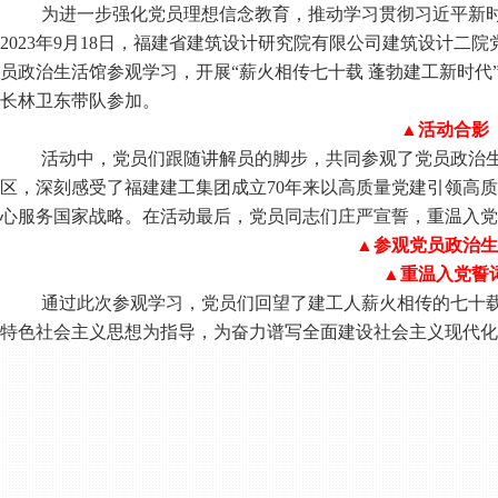
为进一步强化党员理想信念教育，推动学习贯彻习近平新
2023
年
9
月
18
日，福建省建筑设计研究院有限公司建筑设计二院
员政治生活馆参观学习，开展“薪火相传七十载 蓬勃建工新时代
长林卫东带队参加。
▲
活动合影
活动中，党员们跟随讲解员的脚步，共同参观了党员政治
区，深刻感受了福建建工集团成立
70
年来以高质量党建引领高质
心服务国家战略。在活动最后，党员同志们庄严宣誓，重温入党
▲参观党员政治生
▲重温入党誓
通过此次参观学习，党员们回望了建工人薪火相传的七十
特色社会主义思想为指导，为奋力谱写全面建设社会主义现代化